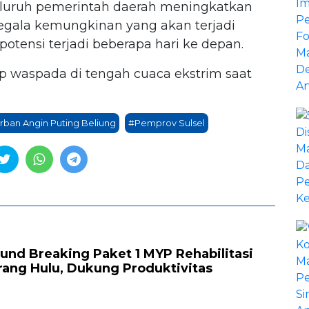
eluruh pemerintah daerah meningkatkan
gala kemungkinan yang akan terjadi
otensi terjadi beberapa hari ke depan.
p waspada di tengah cuaca ekstrim saat
.
rban Angin Puting Beliung
#Pemprov Sulsel
und Breaking Paket 1 MYP Rehabilitasi
rang Hulu, Dukung Produktivitas