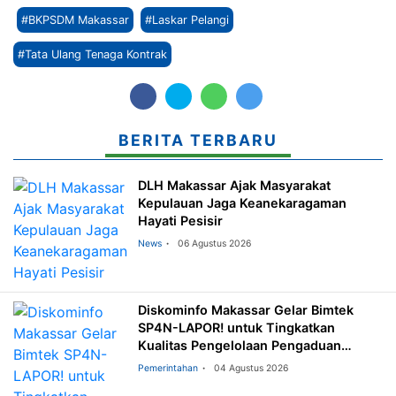
#BKPSDM Makassar
#Laskar Pelangi
#Tata Ulang Tenaga Kontrak
BERITA TERBARU
DLH Makassar Ajak Masyarakat
Kepulauan Jaga Keanekaragaman
Hayati Pesisir
News
06 Agustus 2026
Diskominfo Makassar Gelar Bimtek
SP4N-LAPOR! untuk Tingkatkan
Kualitas Pengelolaan Pengaduan
Masyarakat
Pemerintahan
04 Agustus 2026