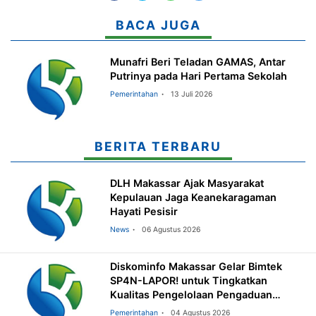
BACA JUGA
Munafri Beri Teladan GAMAS, Antar
Putrinya pada Hari Pertama Sekolah
Pemerintahan
13 Juli 2026
BERITA TERBARU
DLH Makassar Ajak Masyarakat
Kepulauan Jaga Keanekaragaman
Hayati Pesisir
News
06 Agustus 2026
Diskominfo Makassar Gelar Bimtek
SP4N-LAPOR! untuk Tingkatkan
Kualitas Pengelolaan Pengaduan
Masyarakat
Pemerintahan
04 Agustus 2026