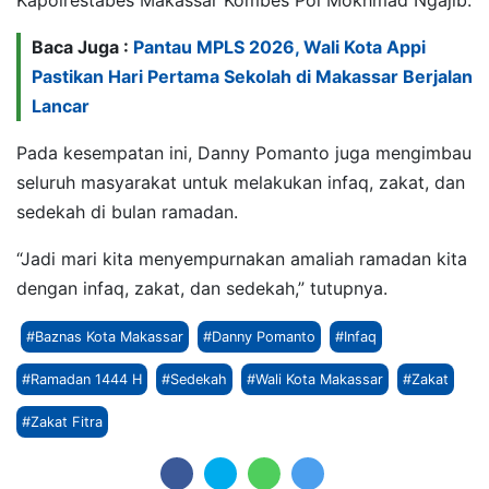
Kapolrestabes Makassar Kombes Pol Mokhmad Ngajib.
Baca Juga :
Pantau MPLS 2026, Wali Kota Appi
Pastikan Hari Pertama Sekolah di Makassar Berjalan
Lancar
Pada kesempatan ini, Danny Pomanto juga mengimbau
seluruh masyarakat untuk melakukan infaq, zakat, dan
sedekah di bulan ramadan.
“Jadi mari kita menyempurnakan amaliah ramadan kita
dengan infaq, zakat, dan sedekah,” tutupnya.
#Baznas Kota Makassar
#Danny Pomanto
#Infaq
#Ramadan 1444 H
#Sedekah
#Wali Kota Makassar
#Zakat
#Zakat Fitra