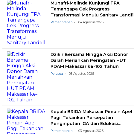
Munafri-Melinda Kunjungi TPA
Tamangapa Cek Progress
Transformasi Menuju Sanitary Landfil
Pemerintahan
04 Agustus 2026
Dzikir Bersama Hingga Aksi Donor
Darah Meriahkan Peringatan HUT
PDAM Makassar ke-102 Tahun
Perusda
03 Agustus 2026
Kepala BRIDA Makassar Pimpin Apel
Pagi, Tekankan Percepatan
Penginputan IGA dan Edukasi
Pemilahan Sampah
Pemerintahan
03 Agustus 2026