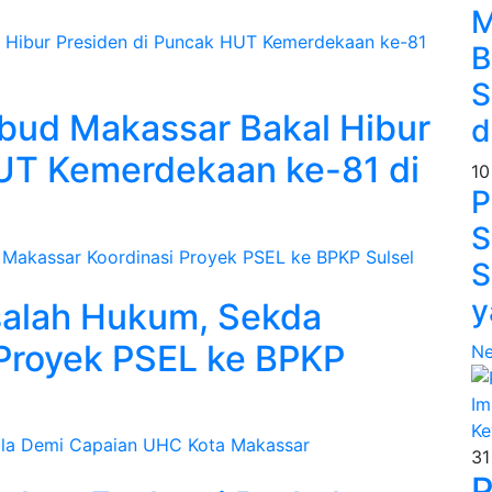
M
B
S
sbud Makassar Bakal Hibur
d
HUT Kemerdekaan ke-81 di
10
P
S
S
y
salah Hukum, Sekda
Proyek PSEL ke BPKP
N
31
P