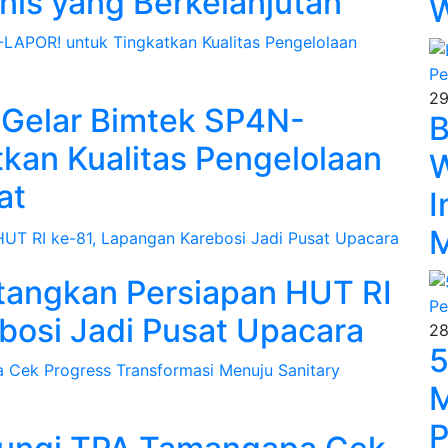
snis yang Berkelanjutan
W
29
 Gelar Bimtek SP4N-
B
kan Kualitas Pengelolaan
W
at
I
M
angkan Persiapan HUT RI
bosi Jadi Pusat Upacara
28
5
M
P