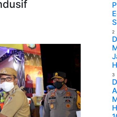
ndusif
P
E
S
2
D
M
J
H
3
D
A
M
H
1