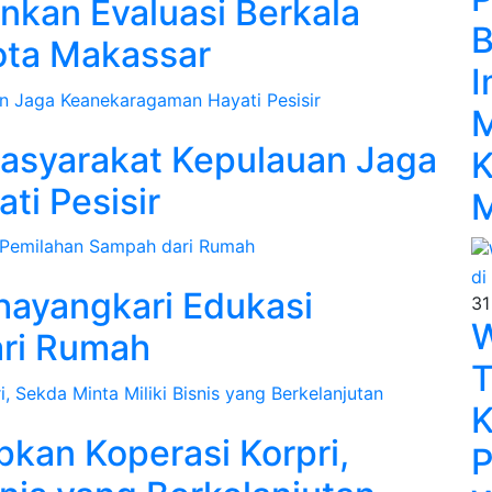
kan Evaluasi Berkala
B
ota Makassar
I
M
asyarakat Kepulauan Jaga
K
i Pesisir
M
ayangkari Edukasi
31
W
ri Rumah
T
K
kan Koperasi Korpri,
P