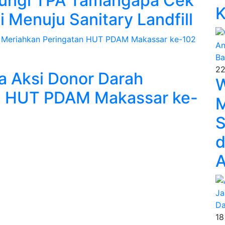
jungi TPA Tamangapa Cek
K
 Menuju Sanitary Landfill
22
a Aksi Donor Darah
W
n HUT PDAM Makassar ke-
M
S
d
A
18