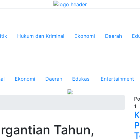
itik
Hukum dan Kriminal
Ekonomi
Daerah
Edu
al
Ekonomi
Daerah
Edukasi
Entertainment
Po
1
K
P
rgantian Tahun,
T