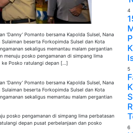
4
1
M
n ‘Danny’ Pomanto bersama Kapolda Sulsel, Nana
P
n Sulaiman beserta Forkopimda Sulsel dan Kota
K
pengamanan sekaligus memantau malam pergantian
n menuju posko pengamanan di simpang lima
I
t ke Posko ratulangi depan […]
5
F
n ‘Danny’ Pomanto bersama Kapolda Sulsel, Nana
K
n Sulaiman beserta Forkopimda Sulsel dan Kota
S
pengamanan sekaligus memantau malam pergantian
R
T
ju posko pengamanan di simpang lima perbatasan
ratulangi depan pusat perbelanjaan dan posko
6