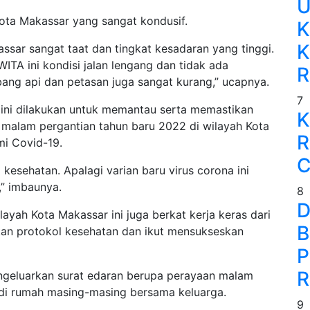
U
kota Makassar yang sangat kondusif.
K
K
ssar sangat taat dan tingkat kesadaran yang tinggi.
ITA ini kondisi jalan lengang dan tidak ada
R
bang api dan petasan juga sangat kurang,” ucapnya.
7
ini dilakukan untuk memantau serta memastikan
K
 malam pergantian tahun baru 2022 di wilayah Kota
R
i Covid-19.
C
kesehatan. Apalagi varian baru virus corona ini
,” imbaunya.
8
D
ayah Kota Makassar ini juga berkat kerja keras dari
B
kan protokol kesehatan dan ikut mensukseskan
P
R
geluarkan surat edaran berupa perayaan malam
 di rumah masing-masing bersama keluarga.
9