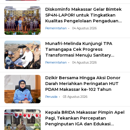
Diskominfo Makassar Gelar Bimtek
SP4N-LAPOR! untuk Tingkatkan
Kualitas Pengelolaan Pengaduan
Masyarakat
Pemerintahan
04 Agustus 2026
Munafri-Melinda Kunjungi TPA
Tamangapa Cek Progress
Transformasi Menuju Sanitary
Landfill
Pemerintahan
04 Agustus 2026
Dzikir Bersama Hingga Aksi Donor
Darah Meriahkan Peringatan HUT
PDAM Makassar ke-102 Tahun
Perusda
03 Agustus 2026
Kepala BRIDA Makassar Pimpin Apel
Pagi, Tekankan Percepatan
Penginputan IGA dan Edukasi
Pemilahan Sampah