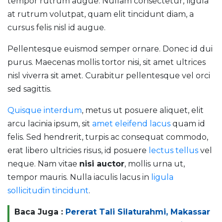
tempor rutrum augue. Nullam consectetur, ligula
at rutrum volutpat, quam elit tincidunt diam, a
cursus felis nisl id augue.
Pellentesque euismod semper ornare. Donec id dui
purus. Maecenas mollis tortor nisi, sit amet ultrices
nisl viverra sit amet. Curabitur pellentesque vel orci
sed sagittis.
Quisque interdum
, metus ut posuere aliquet, elit
arcu lacinia ipsum, sit
amet eleifend lacus
quam id
felis. Sed hendrerit, turpis ac consequat commodo,
erat libero ultricies risus, id posuere
lectus tellus
vel
neque. Nam vitae
nisi auctor
, mollis urna ut,
tempor mauris. Nulla iaculis lacus in
ligula
sollicitudin tincidunt
.
Baca Juga :
Pererat Tali Silaturahmi, Makassar