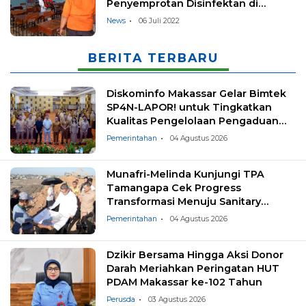
Penyemprotan Disinfektan di
Sekolah
News
06 Juli 2022
BERITA TERBARU
Diskominfo Makassar Gelar Bimtek
SP4N-LAPOR! untuk Tingkatkan
Kualitas Pengelolaan Pengaduan
Masyarakat
Pemerintahan
04 Agustus 2026
Munafri-Melinda Kunjungi TPA
Tamangapa Cek Progress
Transformasi Menuju Sanitary
Landfill
Pemerintahan
04 Agustus 2026
Dzikir Bersama Hingga Aksi Donor
Darah Meriahkan Peringatan HUT
PDAM Makassar ke-102 Tahun
Perusda
03 Agustus 2026