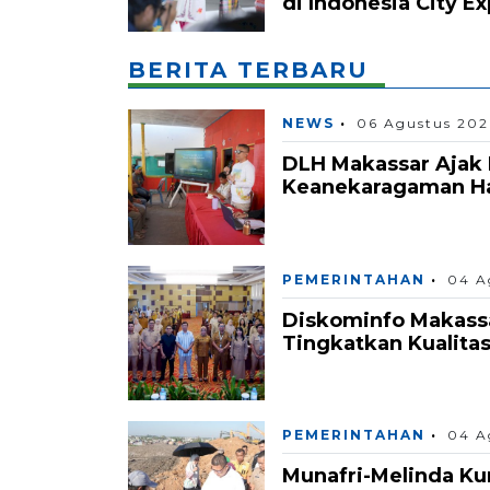
di Indonesia City E
BERITA TERBARU
NEWS
06 Agustus 202
DLH Makassar Ajak 
Keanekaragaman Hay
PEMERINTAHAN
04 A
Diskominfo Makass
Tingkatkan Kualita
PEMERINTAHAN
04 A
Munafri-Melinda K