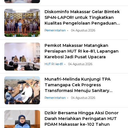
Diskominfo Makassar Gelar Bimtek
SP4N-LAPOR! untuk Tingkatkan
Kualitas Pengelolaan Pengaduan
Masyarakat
Pemerintahan
04 Agustus 2026
Pemkot Makassar Matangkan
Persiapan HUT RI ke-81, Lapangan
Karebosi Jadi Pusat Upacara
HUT RI ke-81
04 Agustus 2026
Munafri-Melinda Kunjungi TPA
Tamangapa Cek Progress
Transformasi Menuju Sanitary
Landfill
Pemerintahan
04 Agustus 2026
Dzikir Bersama Hingga Aksi Donor
Darah Meriahkan Peringatan HUT
PDAM Makassar ke-102 Tahun