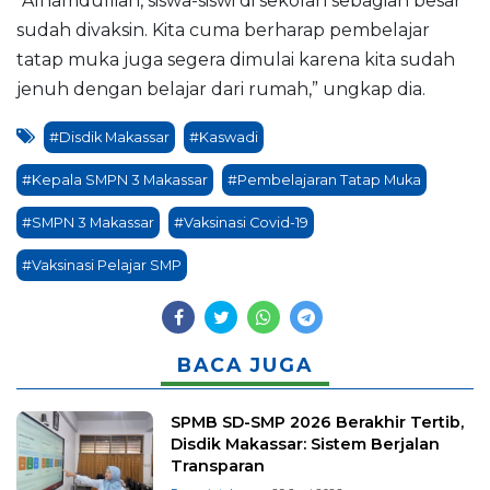
“Alhamdulliah, siswa-siswi di sekolah sebagian besar
sudah divaksin. Kita cuma berharap pembelajar
tatap muka juga segera dimulai karena kita sudah
jenuh dengan belajar dari rumah,” ungkap dia.
#Disdik Makassar
#Kaswadi
#Kepala SMPN 3 Makassar
#Pembelajaran Tatap Muka
#SMPN 3 Makassar
#Vaksinasi Covid-19
#Vaksinasi Pelajar SMP
BACA JUGA
SPMB SD-SMP 2026 Berakhir Tertib,
Disdik Makassar: Sistem Berjalan
Transparan