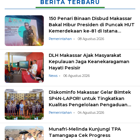
BERITA TERBARU
150 Penari Binaan Disbud Makassar
Bakal Hibur Presiden di Puncak HUT
Kemerdekaan ke-81 di Istana
Negara
Pemerintahan
08 Agustus 2026
DLH Makassar Ajak Masyarakat
Kepulauan Jaga Keanekaragaman
Hayati Pesisir
News
06 Agustus 2026
Diskominfo Makassar Gelar Bimtek
SP4N-LAPOR! untuk Tingkatkan
Kualitas Pengelolaan Pengaduan
Masyarakat
Pemerintahan
04 Agustus 2026
Munafri-Melinda Kunjungi TPA
Tamangapa Cek Progress