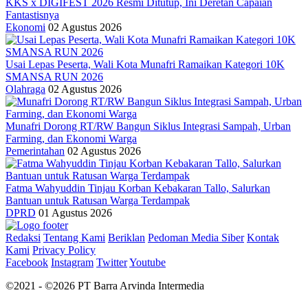
KKS x DIGIFEST 2026 Resmi Ditutup, Ini Deretan Capaian
Fantastisnya
Ekonomi
02 Agustus 2026
Usai Lepas Peserta, Wali Kota Munafri Ramaikan Kategori 10K
SMANSA RUN 2026
Olahraga
02 Agustus 2026
Munafri Dorong RT/RW Bangun Siklus Integrasi Sampah, Urban
Farming, dan Ekonomi Warga
Pemerintahan
02 Agustus 2026
Fatma Wahyuddin Tinjau Korban Kebakaran Tallo, Salurkan
Bantuan untuk Ratusan Warga Terdampak
DPRD
01 Agustus 2026
Redaksi
Tentang Kami
Beriklan
Pedoman Media Siber
Kontak
Kami
Privacy Policy
Facebook
Instagram
Twitter
Youtube
©2021 - ©2026 PT Barra Arvinda Intermedia