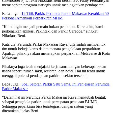
stakeholder Pj Direksi Nikolaus Beni bersama A Fadly Ferdiansyah
memaparkan program startegis untuk meningkatkan pendapatan.
Baca Juga :
12 Titik Parkir, Perumda Parkir Makassar Kerahkan 50
Personel Amankan Perparkiran MHM
“Kami ingin menjadi pemain bukan penonton. Karena itu, kami
perkenalkan aplikasi Pakintaki dan Parkir Caradde,” singkat
Nikolaus Beni.
Kata dia, Perumda Parkir Makassar Raya juga sudah membentuk
tim untuk bekeja keras dalam menata pengelolaan perparkiran.
Apalagi, pihaknya akan menerapkan perparkiran Metaverse di Kota
Makassar.
Pihaknya juga telah menjajaki kerja sama dengan beberapa badan
usaha seperti rumah sakit, restoran, dan hotel. Hal ini tentu untuk
menggali potensi pendapatan parkir di sektor tersebut.
Baca Juga :
Soal Setoran Parkir Satu Sama, Ini Penjelasan Perumda
Parkir Makassar
“Dalam hal ini Perumda Parkir Makassar Raya mengubah bentuk
sebagai pengelola parkir untuk percepatan penataan BUMD.
Sehingga peparkiran bisa terintegrasi dengan sistem yang
ditentukan,” jelas Beni.