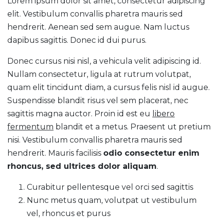
Lorem ipsum dolor sit amet, consectetur adipiscing
elit. Vestibulum convallis pharetra mauris sed
hendrerit. Aenean sed sem augue. Nam luctus
dapibus sagittis. Donec id dui purus.
Donec cursus nisi nisl, a vehicula velit adipiscing id.
Nullam consectetur, ligula at rutrum volutpat,
quam elit tincidunt diam, a cursus felis nisl id augue.
Suspendisse blandit risus vel sem placerat, nec
sagittis magna auctor. Proin id est eu
libero
fermentum
blandit et a metus. Praesent ut pretium
nisi. Vestibulum convallis pharetra mauris sed
hendrerit. Mauris facilisis
odio consectetur enim
rhoncus, sed ultrices dolor aliquam
.
Curabitur pellentesque vel orci sed sagittis
Nunc metus quam, volutpat ut vestibulum
vel, rhoncus et purus