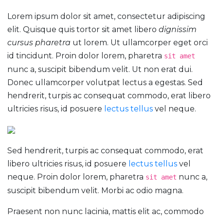
Lorem ipsum dolor sit amet, consectetur adipiscing
elit. Quisque quis tortor sit amet libero
dignissim
cursus pharetra
ut lorem. Ut ullamcorper eget orci
id tincidunt. Proin dolor lorem, pharetra
sit amet
nunc a, suscipit bibendum velit. Ut non erat dui.
Donec ullamcorper volutpat lectus a egestas. Sed
hendrerit, turpis ac consequat commodo, erat libero
ultricies risus, id posuere
lectus tellus
vel neque.
Sed hendrerit, turpis ac consequat commodo, erat
libero ultricies risus, id posuere
lectus tellus
vel
neque. Proin dolor lorem, pharetra
nunc a,
sit amet
suscipit bibendum velit. Morbi ac odio magna.
Praesent non nunc lacinia, mattis elit ac, commodo