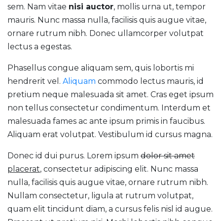
sem. Nam vitae
nisi auctor
, mollis urna ut, tempor
mauris. Nunc massa nulla, facilisis quis augue vitae,
ornare rutrum nibh. Donec ullamcorper volutpat
lectus a egestas.
Phasellus congue aliquam sem, quis lobortis mi
hendrerit vel.
Aliquam
commodo lectus mauris, id
pretium neque malesuada sit amet. Cras eget ipsum
non tellus consectetur condimentum. Interdum et
malesuada fames ac ante ipsum primis in faucibus.
Aliquam erat volutpat. Vestibulum id cursus magna.
Donec id dui purus. Lorem ipsum
dolor sit amet
placerat
, consectetur adipiscing elit. Nunc massa
nulla, facilisis quis augue vitae, ornare rutrum nibh.
Nullam consectetur, ligula at rutrum volutpat,
quam elit tincidunt diam, a cursus felis nisl id augue.