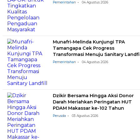
Masyarakat
Pemerintahan
04 Agustus 2026
Munafri-Melinda Kunjungi TPA
Tamangapa Cek Progress
Transformasi Menuju Sanitary Landfil
Pemerintahan
04 Agustus 2026
Dzikir Bersama Hingga Aksi Donor
Darah Meriahkan Peringatan HUT
PDAM Makassar ke-102 Tahun
Perusda
03 Agustus 2026