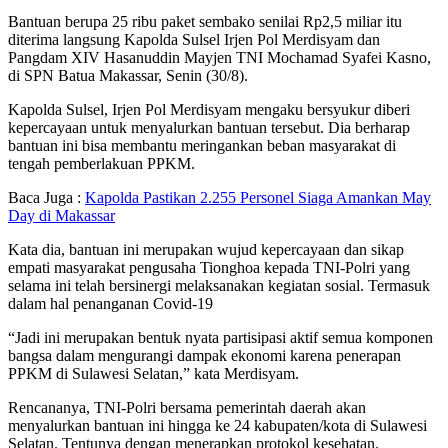
Bantuan berupa 25 ribu paket sembako senilai Rp2,5 miliar itu
diterima langsung Kapolda Sulsel Irjen Pol Merdisyam dan
Pangdam XIV Hasanuddin Mayjen TNI Mochamad Syafei Kasno,
di SPN Batua Makassar, Senin (30/8).
Kapolda Sulsel, Irjen Pol Merdisyam mengaku bersyukur diberi
kepercayaan untuk menyalurkan bantuan tersebut. Dia berharap
bantuan ini bisa membantu meringankan beban masyarakat di
tengah pemberlakuan PPKM.
Baca Juga :
Kapolda Pastikan 2.255 Personel Siaga Amankan May
Day di Makassar
Kata dia, bantuan ini merupakan wujud kepercayaan dan sikap
empati masyarakat pengusaha Tionghoa kepada TNI-Polri yang
selama ini telah bersinergi melaksanakan kegiatan sosial. Termasuk
dalam hal penanganan Covid-19
“Jadi ini merupakan bentuk nyata partisipasi aktif semua komponen
bangsa dalam mengurangi dampak ekonomi karena penerapan
PPKM di Sulawesi Selatan,” kata Merdisyam.
Rencananya, TNI-Polri bersama pemerintah daerah akan
menyalurkan bantuan ini hingga ke 24 kabupaten/kota di Sulawesi
Selatan. Tentunya dengan menerapkan protokol kesehatan.