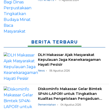
HUT RI ke-79
17 Agustus 2024
BERITA TERBARU
DLH Makassar Ajak Masyarakat
Kepulauan Jaga Keanekaragaman
Hayati Pesisir
News
06 Agustus 2026
Diskominfo Makassar Gelar Bimtek
SP4N-LAPOR! untuk Tingkatkan
Kualitas Pengelolaan Pengaduan
Masyarakat
Pemerintahan
04 Agustus 2026