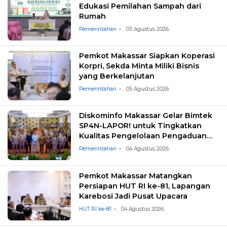
Edukasi Pemilahan Sampah dari
Rumah
Pemerintahan
05 Agustus 2026
Pemkot Makassar Siapkan Koperasi
Korpri, Sekda Minta Miliki Bisnis
yang Berkelanjutan
Pemerintahan
05 Agustus 2026
Diskominfo Makassar Gelar Bimtek
SP4N-LAPOR! untuk Tingkatkan
Kualitas Pengelolaan Pengaduan
Masyarakat
Pemerintahan
04 Agustus 2026
Pemkot Makassar Matangkan
Persiapan HUT RI ke-81, Lapangan
Karebosi Jadi Pusat Upacara
HUT RI ke-81
04 Agustus 2026