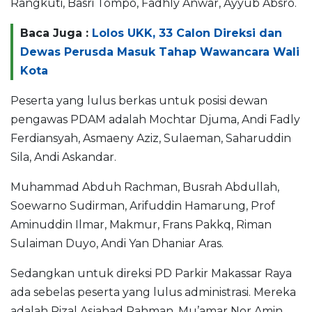
Rangkuti, Basri Tompo, Fadhly Anwar, Ayyub Absro.
Baca Juga :
Lolos UKK, 33 Calon Direksi dan
Dewas Perusda Masuk Tahap Wawancara Wali
Kota
Peserta yang lulus berkas untuk posisi dewan
pengawas PDAM adalah Mochtar Djuma, Andi Fadly
Ferdiansyah, Asmaeny Aziz, Sulaeman, Saharuddin
Sila, Andi Askandar.
Muhammad Abduh Rachman, Busrah Abdullah,
Soewarno Sudirman, Arifuddin Hamarung, Prof
Aminuddin Ilmar, Makmur, Frans Pakkq, Riman
Sulaiman Duyo, Andi Yan Dhaniar Aras.
Sedangkan untuk direksi PD Parkir Makassar Raya
ada sebelas peserta yang lulus administrasi. Mereka
adalah Rizal Asjahad Rahman, Mu’amar Nor Amin,