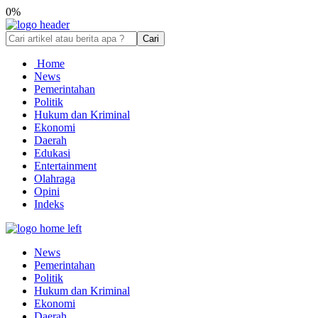
0%
Cari
Home
News
Pemerintahan
Politik
Hukum dan Kriminal
Ekonomi
Daerah
Edukasi
Entertainment
Olahraga
Opini
Indeks
News
Pemerintahan
Politik
Hukum dan Kriminal
Ekonomi
Daerah