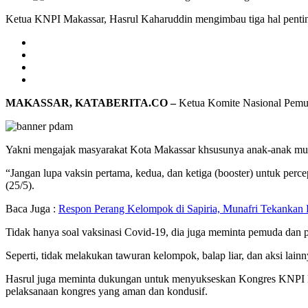
Ketua KNPI Makassar, Hasrul Kaharuddin mengimbau tiga hal penti
MAKASSAR, KATABERITA.CO –
Ketua Komite Nasional Pemud
Yakni mengajak masyarakat Kota Makassar khsusunya anak-anak mud
“Jangan lupa vaksin pertama, kedua, dan ketiga (booster) untuk per
(25/5).
Baca Juga :
Respon Perang Kelompok di Sapiria, Munafri Tekanka
Tidak hanya soal vaksinasi Covid-19, dia juga meminta pemuda dan
Seperti, tidak melakukan tawuran kelompok, balap liar, dan aksi lain
Hasrul juga meminta dukungan untuk menyukseskan Kongres KNPI ke
pelaksanaan kongres yang aman dan kondusif.