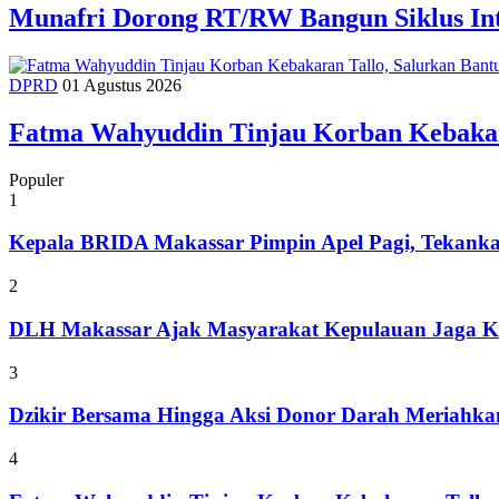
Munafri Dorong RT/RW Bangun Siklus In
DPRD
01 Agustus 2026
Fatma Wahyuddin Tinjau Korban Kebakar
Populer
1
Kepala BRIDA Makassar Pimpin Apel Pagi, Tekank
2
DLH Makassar Ajak Masyarakat Kepulauan Jaga Ke
3
Dzikir Bersama Hingga Aksi Donor Darah Meriahk
4