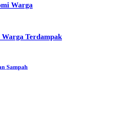
nomi Warga
an Warga Terdampak
han Sampah