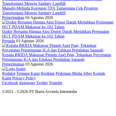
Munafri-Melinda Kunjungi TPA Tamangapa Cek Progress
Transformasi Menuju Sanitary Landfill
Pemerintahan
04 Agustus 2026
Dzikir Bersama Hingga Aksi Donor Darah Meriahkan Peringatan
HUT PDAM Makassar ke-102 Tahun
Perusda
03 Agustus 2026
Kepala BRIDA Makassar Pimpin Apel Pagi, Tekankan Percepatan
Penginputan IGA dan Edukasi Pemilahan Sampah
Pemerintahan
03 Agustus 2026
Redaksi
Tentang Kami
Beriklan
Pedoman Media Siber
Kontak
Kami
Privacy Policy
Facebook
Instagram
Twitter
Youtube
©2021 - ©2026 PT Barra Arvinda Intermedia