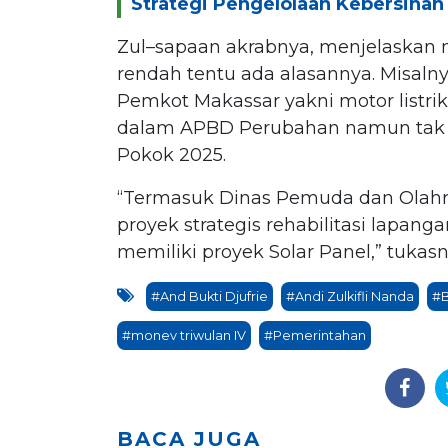
Strategi Pengelolaan Kebersiha
Zul–sapaan akrabnya, menjelaskan 
rendah tentu ada alasannya. Misalny
Pemkot Makassar yakni motor listri
dalam APBD Perubahan namun tak b
Pokok 2025.
“Termasuk Dinas Pemuda dan Olahra
proyek strategis rehabilitasi lapan
memiliki proyek Solar Panel,” tukasny
#And Bukti Djufrie
#Andi Zulkifli Nanda
#B
#monev triwulan IV
#Pemerintahan
BACA JUGA