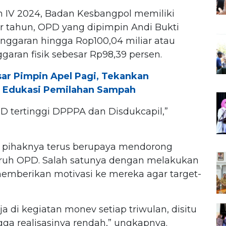
n IV 2024, Badan Kesbangpol memiliki
ir tahun, OPD yang dipimpin Andi Bukti
anggaran hingga Rop100,04 miliar atau
ggaran fisik sebesar Rp98,39 persen.
ar Pimpin Apel Pagi, Tekankan
n Edukasi Pemilahan Sampah
D tertinggi DPPPA dan Disdukcapil,”
 pihaknya terus berupaya mendorong
luruh OPD. Salah satunya dengan melakukan
memberikan motivasi ke mereka agar target-
ja di kegiatan monev setiap triwulan, disitu
gga realisasinya rendah,” ungkapnya.