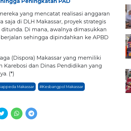
n hingga Peningkatan PAD
mereka yang mencatat realisasi anggaran
a saja di DLH Makassar, proyek strategis
k ditunda. Di mana, awalnya dimasukkan
erjalan sehingga dipindahkan ke APBD
ga (Dispora) Makassar yang memiliki
gan Karebosi dan Dinas Pendidikan yang
a. (*)
appeda Makassar
#Kesbangpol Makassar