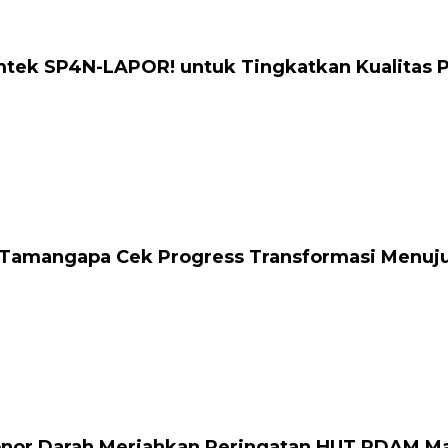
mtek SP4N-LAPOR! untuk Tingkatkan Kualitas 
Tamangapa Cek Progress Transformasi Menuju S
onor Darah Meriahkan Peringatan HUT PDAM M