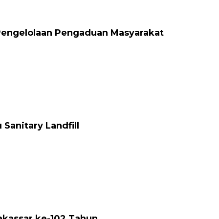
Pengelolaan Pengaduan Masyarakat
anitary Landfill
akassar ke-102 Tahun