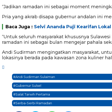
“Jadikan ramadan ini sebagai moment meningka
Pria yang akrab disapa gubernur andalan ini 
Baca Juga :
Selvi Ananda Puji Kearifan Loka
“Untuk seluruh masyarakat khususnya Sulawe
ramadan ini sebagai bulan mengejar pahala seka
Andi Sudirman mengingatkan masyarakat, untuk 
lokasinya berada pada kawasan zona kuliner hal
#Andi Sudirman Sulaiman
#Gubernur Sulsel
#Salat Tarwih Pertama
#Serba-Serbi Ramadan