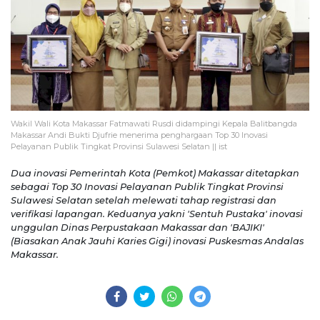
Wakil Wali Kota Makassar Fatmawati Rusdi didampingi Kepala Balitbangda
Makassar Andi Bukti Djufrie menerima penghargaan Top 30 Inovasi
Pelayanan Publik Tingkat Provinsi Sulawesi Selatan || ist
Dua inovasi Pemerintah Kota (Pemkot) Makassar ditetapkan
sebagai Top 30 Inovasi Pelayanan Publik Tingkat Provinsi
Sulawesi Selatan setelah melewati tahap registrasi dan
verifikasi lapangan. Keduanya yakni 'Sentuh Pustaka' inovasi
unggulan Dinas Perpustakaan Makassar dan 'BAJIKI'
(Biasakan Anak Jauhi Karies Gigi) inovasi Puskesmas Andalas
Makassar.