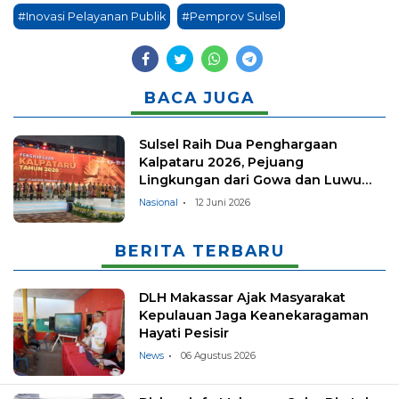
#Inovasi Pelayanan Publik
#Pemprov Sulsel
BACA JUGA
Sulsel Raih Dua Penghargaan
Kalpataru 2026, Pejuang
Lingkungan dari Gowa dan Luwu
Timur Harumkan Nama Daerah
Nasional
12 Juni 2026
BERITA TERBARU
DLH Makassar Ajak Masyarakat
Kepulauan Jaga Keanekaragaman
Hayati Pesisir
News
06 Agustus 2026