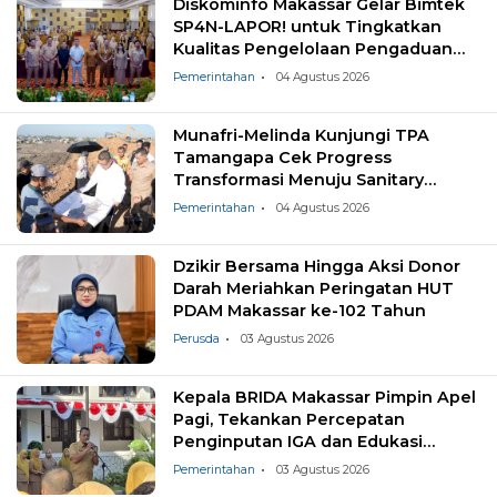
Diskominfo Makassar Gelar Bimtek
SP4N-LAPOR! untuk Tingkatkan
Kualitas Pengelolaan Pengaduan
Masyarakat
Pemerintahan
04 Agustus 2026
Munafri-Melinda Kunjungi TPA
Tamangapa Cek Progress
Transformasi Menuju Sanitary
Landfill
Pemerintahan
04 Agustus 2026
Dzikir Bersama Hingga Aksi Donor
Darah Meriahkan Peringatan HUT
PDAM Makassar ke-102 Tahun
Perusda
03 Agustus 2026
Kepala BRIDA Makassar Pimpin Apel
Pagi, Tekankan Percepatan
Penginputan IGA dan Edukasi
Pemilahan Sampah
Pemerintahan
03 Agustus 2026