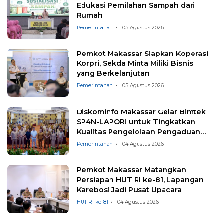
Edukasi Pemilahan Sampah dari
Rumah
Pemerintahan
05 Agustus 2026
Pemkot Makassar Siapkan Koperasi
Korpri, Sekda Minta Miliki Bisnis
yang Berkelanjutan
Pemerintahan
05 Agustus 2026
Diskominfo Makassar Gelar Bimtek
SP4N-LAPOR! untuk Tingkatkan
Kualitas Pengelolaan Pengaduan
Masyarakat
Pemerintahan
04 Agustus 2026
Pemkot Makassar Matangkan
Persiapan HUT RI ke-81, Lapangan
Karebosi Jadi Pusat Upacara
HUT RI ke-81
04 Agustus 2026