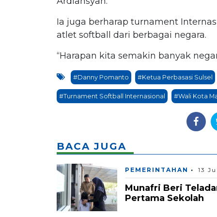
Ardiansyah.
Ia juga berharap turnament Interna
atlet softball dari berbagai negara.
“Harapan kita semakin banyak negara
#Danny Pomanto
#Ketua Perbasasi Sulsel
#Turnament Softball Internasional
#Wali Kota M
BACA JUGA
PEMERINTAHAN
13 Ju
Munafri Beri Telad
Pertama Sekolah