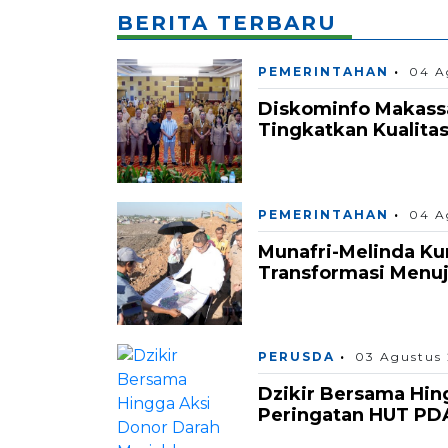
BERITA TERBARU
PEMERINTAHAN
04 A
Diskominfo Makass
Tingkatkan Kualita
PEMERINTAHAN
04 A
Munafri-Melinda K
Transformasi Menuju
PERUSDA
03 Agustus
Dzikir Bersama Hin
Peringatan HUT PD