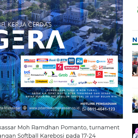
N
akassar Moh Ramdhan Pomanto, turnament
angan Softball Karebosi pada 17-24