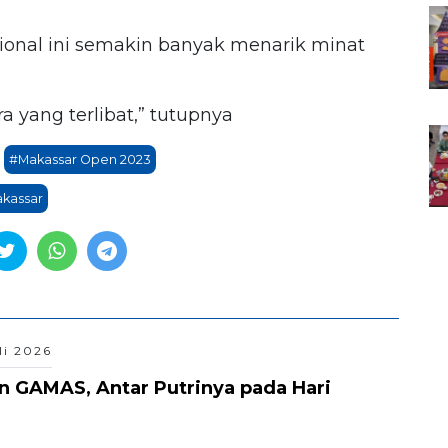
sional ini semakin banyak menarik minat
 yang terlibat,” tutupnya
#Makassar Open 2023
akassar
li 2026
an GAMAS, Antar Putrinya pada Hari