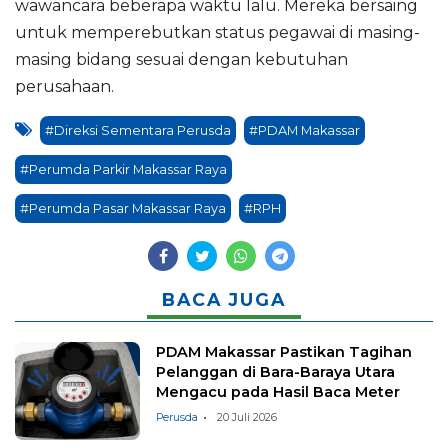
wawancara beberapa waktu lalu. Mereka bersaing
untuk memperebutkan status pegawai di masing-
masing bidang sesuai dengan kebutuhan
perusahaan.
#Direksi Sementara Perusda
#PDAM Makassar
#Perumda Parkir Makassar Raya
#Perumda Pasar Makassar Raya
#RPH
BACA JUGA
PDAM Makassar Pastikan Tagihan
Pelanggan di Bara-Baraya Utara
Mengacu pada Hasil Baca Meter
Perusda
20 Juli 2026