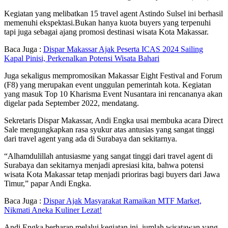
Kegiatan yang melibatkan 15 travel agent Astindo Sulsel ini berhasil
memenuhi ekspektasi.Bukan hanya kuota buyers yang terpenuhi
tapi juga sebagai ajang promosi destinasi wisata Kota Makassar.
Baca Juga :
Dispar Makassar Ajak Peserta ICAS 2024 Sailing
Kapal Pinisi, Perkenalkan Potensi Wisata Bahari
Juga sekaligus mempromosikan Makassar Eight Festival and Forum
(F8) yang merupakan event unggulan pemerintah kota. Kegiatan
yang masuk Top 10 Kharisma Event Nusantara ini rencananya akan
digelar pada September 2022, mendatang.
Sekretaris Dispar Makassar, Andi Engka usai membuka acara Direct
Sale mengungkapkan rasa syukur atas antusias yang sangat tinggi
dari travel agent yang ada di Surabaya dan sekitarnya.
“Alhamdulillah antusiasme yang sangat tinggi dari travel agent di
Surabaya dan sekitarnya menjadi apresiasi kita, bahwa potensi
wisata Kota Makassar tetap menjadi prioriras bagi buyers dari Jawa
Timur,” papar Andi Engka.
Baca Juga :
Dispar Ajak Masyarakat Ramaikan MTF Market,
Nikmati Aneka Kuliner Lezat!
Andi Engka berharap melalui kegiatan ini, jumlah wisatawan yang