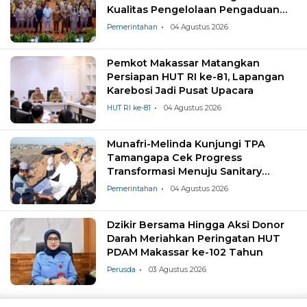
Kualitas Pengelolaan Pengaduan
Masyarakat
Pemerintahan
04 Agustus 2026
Pemkot Makassar Matangkan
Persiapan HUT RI ke-81, Lapangan
Karebosi Jadi Pusat Upacara
HUT RI ke-81
04 Agustus 2026
Munafri-Melinda Kunjungi TPA
Tamangapa Cek Progress
Transformasi Menuju Sanitary
Landfill
Pemerintahan
04 Agustus 2026
Dzikir Bersama Hingga Aksi Donor
Darah Meriahkan Peringatan HUT
PDAM Makassar ke-102 Tahun
Perusda
03 Agustus 2026