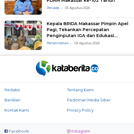
PDAM Makassar ke-102 Tahun
Perusda
03 Agustus 2026
Kepala BRIDA Makassar Pimpin Apel
Pagi, Tekankan Percepatan
Penginputan IGA dan Edukasi
Pemilahan Sampah
Pemerintahan
03 Agustus 2026
Redaksi
Tentang Kami
Beriklan
Pedoman Media Siber
Kontak Kami
Privacy Policy
Facebook
Instagram