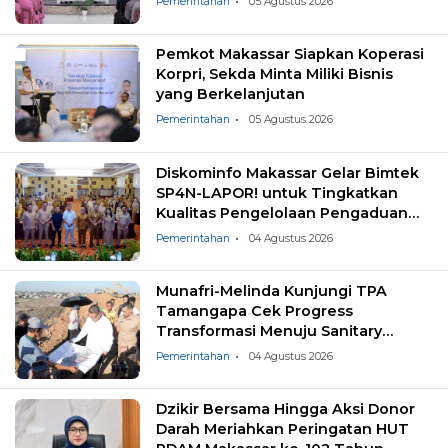
Pemerintahan
05 Agustus 2026
Pemkot Makassar Siapkan Koperasi
Korpri, Sekda Minta Miliki Bisnis
yang Berkelanjutan
Pemerintahan
05 Agustus 2026
Diskominfo Makassar Gelar Bimtek
SP4N-LAPOR! untuk Tingkatkan
Kualitas Pengelolaan Pengaduan
Masyarakat
Pemerintahan
04 Agustus 2026
Munafri-Melinda Kunjungi TPA
Tamangapa Cek Progress
Transformasi Menuju Sanitary
Landfill
Pemerintahan
04 Agustus 2026
Dzikir Bersama Hingga Aksi Donor
Darah Meriahkan Peringatan HUT