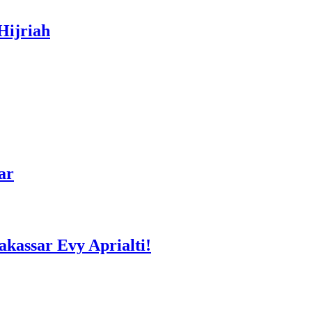
Hijriah
ar
kassar Evy Aprialti!