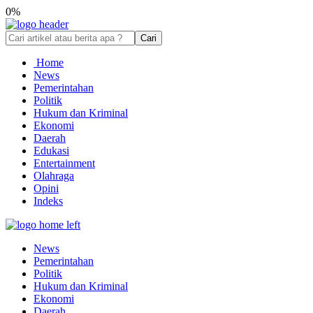
0%
Cari
Home
News
Pemerintahan
Politik
Hukum dan Kriminal
Ekonomi
Daerah
Edukasi
Entertainment
Olahraga
Opini
Indeks
News
Pemerintahan
Politik
Hukum dan Kriminal
Ekonomi
Daerah