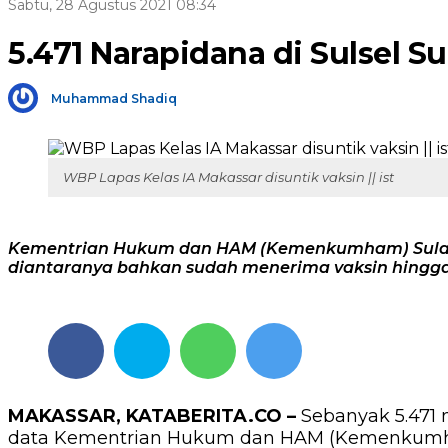
Sabtu, 28 Agustus 2021 08:34
5.471 Narapidana di Sulsel S
Muhammad Shadiq
WBP Lapas Kelas IA Makassar disuntik vaksin || ist
Kementrian Hukum dan HAM (Kemenkumham) Sulawesi 
diantaranya bahkan sudah menerima vaksin hingga 
MAKASSAR, KATABERITA.CO –
Sebanyak 5.471 n
data Kementrian Hukum dan HAM (Kemenkumham)