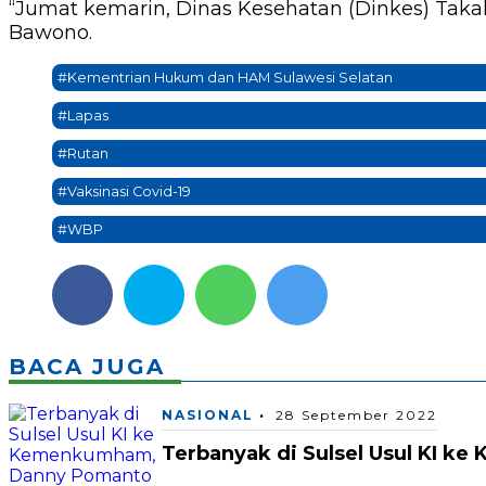
“Jumat kemarin, Dinas Kesehatan (Dinkes) Taka
Bawono.
#Kementrian Hukum dan HAM Sulawesi Selatan
#Lapas
#Rutan
#Vaksinasi Covid-19
#WBP
BACA JUGA
NASIONAL
28 September 2022
Terbanyak di Sulsel Usul KI 