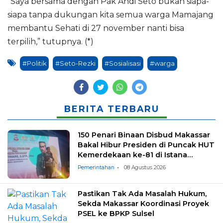
“Saya bersama dengan Pak Andi Seto bukan siapa-
siapa tanpa dukungan kita semua warga Mamajang
membantu Sehati di 27 november nanti bisa
terpilih,” tutupnya. (*)
#Politik
#Seto-Rezki
#Sosialisasi
#warga
BERITA TERBARU
150 Penari Binaan Disbud Makassar
Bakal Hibur Presiden di Puncak HUT
Kemerdekaan ke-81 di Istana
Negara
Pemerintahan
08 Agustus 2026
Pastikan Tak Ada Masalah Hukum,
Sekda Makassar Koordinasi Proyek
PSEL ke BPKP Sulsel