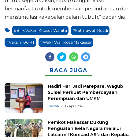
untuk segera vaksin, sebab dengan vaksin
bermanfaat untuk memberikan perlindungan dan
menstimulasi kekebalan dalam tubuh,” papar dia.
#Bilik Vaksin Khusus Wanita
#Fatmawati Rusdi
#Vaksin 100 RT
#Wakil Wali Kota Makassar
BACA JUGA
Hadiri Hari Jadi Parepare, Wagub
Sulsel Perkuat Pemberdayaan
Perempuan dan UMKM
Daerah
13 April 2026
Pemkot Makassar Dukung
Penguatan Bela Negara melalui
Latsarmil Komcad ASN dan Kepala