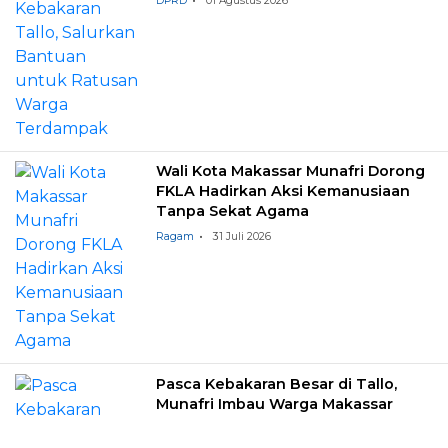
DPRD
01 Agustus 2026
Wali Kota Makassar Munafri Dorong
FKLA Hadirkan Aksi Kemanusiaan
Tanpa Sekat Agama
Ragam
31 Juli 2026
Pasca Kebakaran Besar di Tallo,
Munafri Imbau Warga Makassar
Tingkatkan Kewaspadaan Hadapi
Musim Kemarau