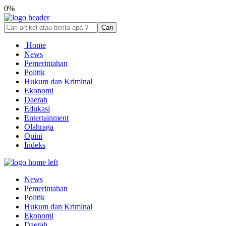
0%
Cari
Home
News
Pemerintahan
Politik
Hukum dan Kriminal
Ekonomi
Daerah
Edukasi
Entertainment
Olahraga
Opini
Indeks
News
Pemerintahan
Politik
Hukum dan Kriminal
Ekonomi
Daerah