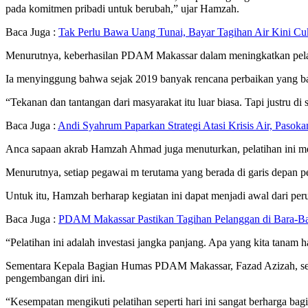
pada komitmen pribadi untuk berubah,” ujar Hamzah.
Baca Juga :
Tak Perlu Bawa Uang Tunai, Bayar Tagihan Air Kini 
Menurutnya, keberhasilan PDAM Makassar dalam meningkatkan pelayan
Ia menyinggung bahwa sejak 2019 banyak rencana perbaikan yang baru d
“Tekanan dan tantangan dari masyarakat itu luar biasa. Tapi justru di
Baca Juga :
Andi Syahrum Paparkan Strategi Atasi Krisis Air, Paso
Anca sapaan akrab Hamzah Ahmad juga menuturkan, pelatihan ini mer
Menurutnya, setiap pegawai m terutama yang berada di garis depan
Untuk itu, Hamzah berharap kegiatan ini dapat menjadi awal dari pe
Baca Juga :
PDAM Makassar Pastikan Tagihan Pelanggan di Bara-Ba
“Pelatihan ini adalah investasi jangka panjang. Apa yang kita tanam
Sementara Kepala Bagian Humas PDAM Makassar, Fazad Azizah, sel
pengembangan diri ini.
“Kesempatan mengikuti pelatihan seperti hari ini sangat berharga ba