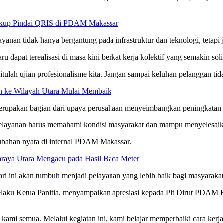
Cukup Pindai QRIS di PDAM Makassar
an tidak hanya bergantung pada infrastruktur dan teknologi, tetapi j
apat terealisasi di masa kini berkat kerja kolektif yang semakin soli
 situlah ujian profesionalisme kita. Jangan sampai keluhan pelanggan ti
kan ke Wilayah Utara Mulai Membaik
upakan bagian dari upaya perusahaan menyeimbangkan peningkatan kap
 pelayanan harus memahami kondisi masyarakat dan mampu menyelesai
rubahan nyata di internal PDAM Makassar.
raya Utara Mengacu pada Hasil Baca Meter
 hari ini akan tumbuh menjadi pelayanan yang lebih baik bagi masyaraka
aku Ketua Panitia, menyampaikan apresiasi kepada Plt Dirut PDAM 
gi kami semua. Melalui kegiatan ini, kami belajar memperbaiki cara k