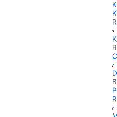
K
K
R
7
K
R
C
8
D
B
P
R
9
M