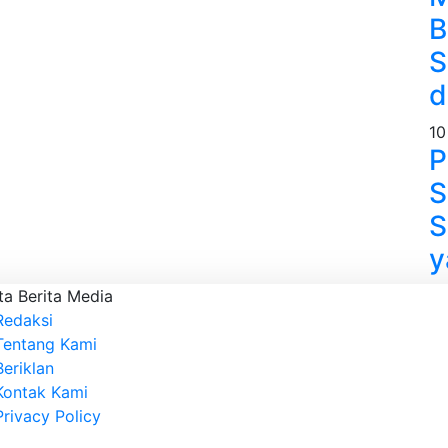
B
S
d
10
P
S
S
y
ta Berita Media
Redaksi
Tentang Kami
Beriklan
Kontak Kami
Privacy Policy