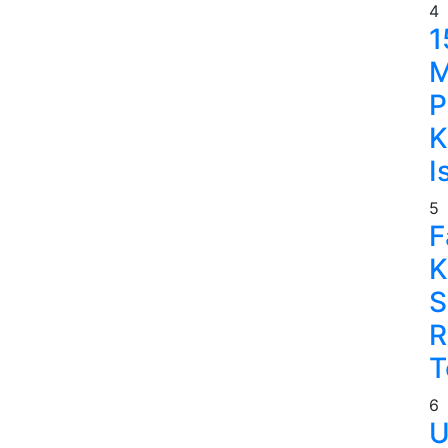
4
1
M
P
K
I
5
F
K
S
R
T
6
U