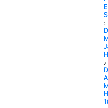
E
S
2
D
M
J
H
3
D
A
M
H
1