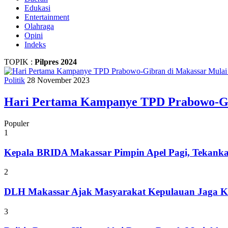
Edukasi
Entertainment
Olahraga
Opini
Indeks
TOPIK :
Pilpres 2024
Politik
28 November 2023
Hari Pertama Kampanye TPD Prabowo-Gib
Populer
1
Kepala BRIDA Makassar Pimpin Apel Pagi, Tekank
2
DLH Makassar Ajak Masyarakat Kepulauan Jaga Ke
3