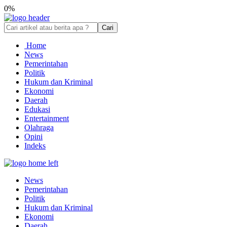
0%
Cari
Home
News
Pemerintahan
Politik
Hukum dan Kriminal
Ekonomi
Daerah
Edukasi
Entertainment
Olahraga
Opini
Indeks
News
Pemerintahan
Politik
Hukum dan Kriminal
Ekonomi
Daerah