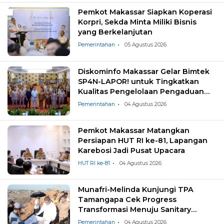
Pemkot Makassar Siapkan Koperasi
Korpri, Sekda Minta Miliki Bisnis
yang Berkelanjutan
Pemerintahan
05 Agustus 2026
Diskominfo Makassar Gelar Bimtek
SP4N-LAPOR! untuk Tingkatkan
Kualitas Pengelolaan Pengaduan
Masyarakat
Pemerintahan
04 Agustus 2026
Pemkot Makassar Matangkan
Persiapan HUT RI ke-81, Lapangan
Karebosi Jadi Pusat Upacara
HUT RI ke-81
04 Agustus 2026
Munafri-Melinda Kunjungi TPA
Tamangapa Cek Progress
Transformasi Menuju Sanitary
Landfill
Pemerintahan
04 Agustus 2026