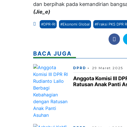
dan berpihak pada kemandirian bangsa 
(Jie_e)
#DPR-RI
#Ekonomi Global
#Fraksi PKS DPR R
BACA JUGA
DPRD
29 Maret 2025
Anggota Komisi III DP
Ratusan Anak Panti 