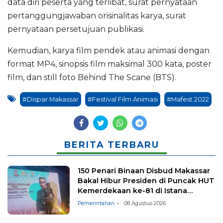
data diri peserta yang terlibat, surat pernyataan
pertanggungjawaban orisinalitas karya, surat
pernyataan persetujuan publikasi.
Kemudian, karya film pendek atau animasi dengan
format MP4, sinopsis film maksimal 300 kata, poster
film, dan still foto Behind The Scane (BTS).
#Dispar Makassar
#Festival Film Animasi
#Mafest 2022
BERITA TERBARU
150 Penari Binaan Disbud Makassar
Bakal Hibur Presiden di Puncak HUT
Kemerdekaan ke-81 di Istana
Negara
Pemerintahan
08 Agustus 2026