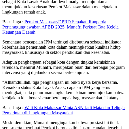
sebagai Kota Layak Anak dari level madya menuju utama
menunjukkan keseriusan Pemkot Makassar dalam menciptakan
lingkungan ramah anak.
Baca Juga :
Pemkot Makassar-DPRD Sepakati Ranperda
Pertanggungjawaban APBD 2025, Munafri Perkuat Tata Kelola
Keuangan Daerah
Sementara pencapaian IPM tertinggi disebutnya sebagai indikator
keberhasilan pemerintah kota dalam meningkatkan kualitas hidup
masyarakat, khususnya di sektor pendidikan dan kesehatan.
Adapun penghargaan sebagai kota dengan tingkat kemiskinan
terendah, menurut Munafri, merupakan buah dari berbagai program
intervensi yang dijalankan secara berkelanjutan.
“Alhamdulillah, tiga penghargaan ini bukti nyata kerja bersama.
Kenaikan status Kota Layak Anak, capaian IPM yang terus
meningkat, serta penurunan angka kemiskinan menunjukkan bahwa
kebijakan kita benar-benar berdampak bagi masyarakat,” katanya.
Baca Juga :
Wali Kota Makassar Minta ASN Jadi Mata dan Telinga
Pemerintah di Lingkungan Masyarakat
Meski demikian, Munafri mengingatkan bahwa prestasi ini tidak
serta-merta membuat Pemkot berpuas diri. Justru, capaian tersebut