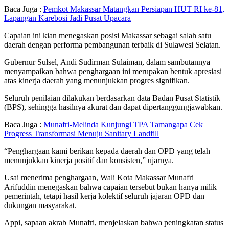
Baca Juga :
Pemkot Makassar Matangkan Persiapan HUT RI ke-81,
Lapangan Karebosi Jadi Pusat Upacara
Capaian ini kian menegaskan posisi Makassar sebagai salah satu
daerah dengan performa pembangunan terbaik di Sulawesi Selatan.
Gubernur Sulsel, Andi Sudirman Sulaiman, dalam sambutannya
menyampaikan bahwa penghargaan ini merupakan bentuk apresiasi
atas kinerja daerah yang menunjukkan progres signifikan.
Seluruh penilaian dilakukan berdasarkan data Badan Pusat Statistik
(BPS), sehingga hasilnya akurat dan dapat dipertanggungjawabkan.
Baca Juga :
Munafri-Melinda Kunjungi TPA Tamangapa Cek
Progress Transformasi Menuju Sanitary Landfill
“Penghargaan kami berikan kepada daerah dan OPD yang telah
menunjukkan kinerja positif dan konsisten,” ujarnya.
Usai menerima penghargaan, Wali Kota Makassar Munafri
Arifuddin menegaskan bahwa capaian tersebut bukan hanya milik
pemerintah, tetapi hasil kerja kolektif seluruh jajaran OPD dan
dukungan masyarakat.
Appi, sapaan akrab Munafri, menjelaskan bahwa peningkatan status