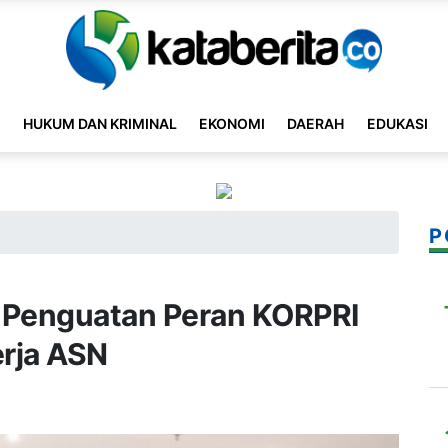
K
HUKUM DAN KRIMINAL
EKONOMI
DAERAH
EDUKASI
P
 Penguatan Peran KORPRI
rja ASN