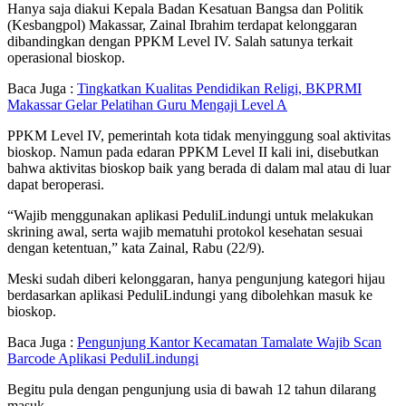
Hanya saja diakui Kepala Badan Kesatuan Bangsa dan Politik
(Kesbangpol) Makassar, Zainal Ibrahim terdapat kelonggaran
dibandingkan dengan PPKM Level IV. Salah satunya terkait
operasional bioskop.
Baca Juga :
Tingkatkan Kualitas Pendidikan Religi, BKPRMI
Makassar Gelar Pelatihan Guru Mengaji Level A
PPKM Level IV, pemerintah kota tidak menyinggung soal aktivitas
bioskop. Namun pada edaran PPKM Level II kali ini, disebutkan
bahwa aktivitas bioskop baik yang berada di dalam mal atau di luar
dapat beroperasi.
“Wajib menggunakan aplikasi PeduliLindungi untuk melakukan
skrining awal, serta wajib mematuhi protokol kesehatan sesuai
dengan ketentuan,” kata Zainal, Rabu (22/9).
Meski sudah diberi kelonggaran, hanya pengunjung kategori hijau
berdasarkan aplikasi PeduliLindungi yang dibolehkan masuk ke
bioskop.
Baca Juga :
Pengunjung Kantor Kecamatan Tamalate Wajib Scan
Barcode Aplikasi PeduliLindungi
Begitu pula dengan pengunjung usia di bawah 12 tahun dilarang
masuk.