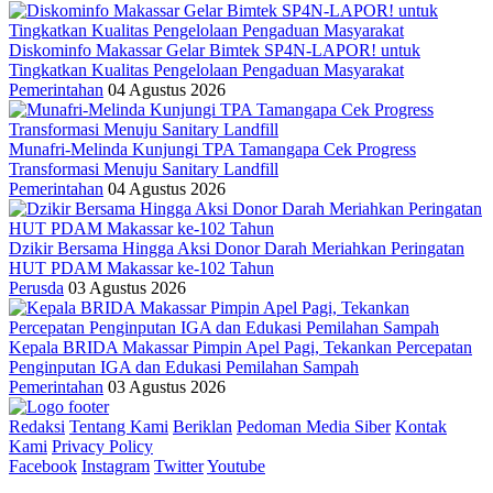
Diskominfo Makassar Gelar Bimtek SP4N-LAPOR! untuk
Tingkatkan Kualitas Pengelolaan Pengaduan Masyarakat
Pemerintahan
04 Agustus 2026
Munafri-Melinda Kunjungi TPA Tamangapa Cek Progress
Transformasi Menuju Sanitary Landfill
Pemerintahan
04 Agustus 2026
Dzikir Bersama Hingga Aksi Donor Darah Meriahkan Peringatan
HUT PDAM Makassar ke-102 Tahun
Perusda
03 Agustus 2026
Kepala BRIDA Makassar Pimpin Apel Pagi, Tekankan Percepatan
Penginputan IGA dan Edukasi Pemilahan Sampah
Pemerintahan
03 Agustus 2026
Redaksi
Tentang Kami
Beriklan
Pedoman Media Siber
Kontak
Kami
Privacy Policy
Facebook
Instagram
Twitter
Youtube