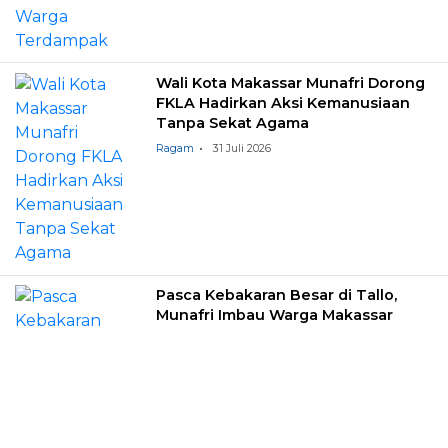
Wali Kota Makassar Munafri Dorong
FKLA Hadirkan Aksi Kemanusiaan
Tanpa Sekat Agama
Ragam
31 Juli 2026
Pasca Kebakaran Besar di Tallo,
Munafri Imbau Warga Makassar
Tingkatkan Kewaspadaan Hadapi
Musim Kemarau
News
31 Juli 2026