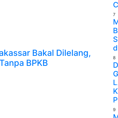
C
7
M
B
S
d
kassar Bakal Dilelang,
8
 Tanpa BPKB
D
G
L
K
P
9
M