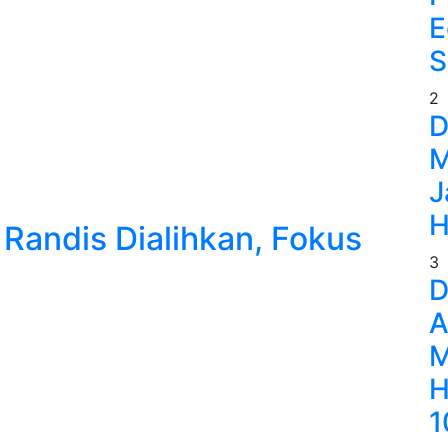
E
S
2
D
M
J
H
andis Dialihkan, Fokus
3
D
A
M
H
1