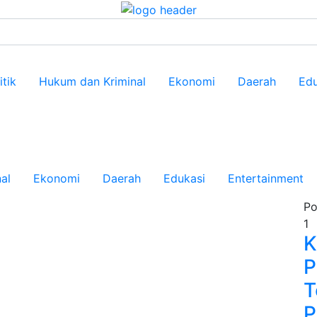
itik
Hukum dan Kriminal
Ekonomi
Daerah
Edu
al
Ekonomi
Daerah
Edukasi
Entertainment
Po
1
K
P
T
P