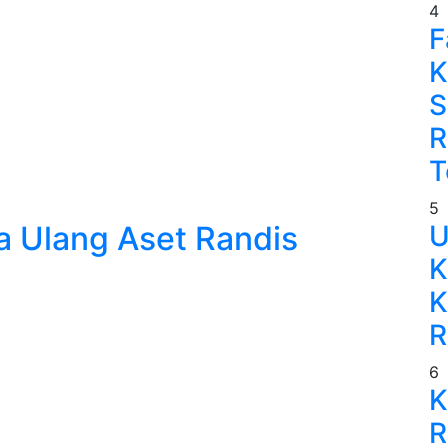
4
F
K
S
R
T
5
a Ulang Aset Randis
U
K
K
R
6
K
R