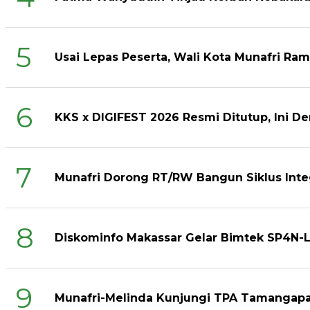
5
Usai Lepas Peserta, Wali Kota Munafri R
6
KKS x DIGIFEST 2026 Resmi Ditutup, Ini De
7
Munafri Dorong RT/RW Bangun Siklus Int
8
Diskominfo Makassar Gelar Bimtek SP4N-L
9
Munafri-Melinda Kunjungi TPA Tamangapa 