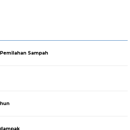
i Pemilahan Sampah
ahun
erdampak