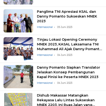
Panglima TNI Apresiasi KSAL dan
Danny Pomanto Sukseskan MNEK
2023
Internasional
05 Juni 2023
Tinjau Lokasi Opening Ceremony
MNEK 2023, KASAL Laksamana TNI
Muhammad Ali Ajak Danny Pomanto
Jajal KRI Bung Karno-369
Internasional
04 Juni 2023
Danny Pomanto Siapkan Translator
Jelaskan Konsep Pembangunan
Kapal Pinisi ke Peserta MNEK 2023
Internasional
04 Juni 2023
Dishub Makassar Matangkan
Rekayasa Lalu Lintas Sukseskan
MNEK 2203, Ini Ruas Jalan yang