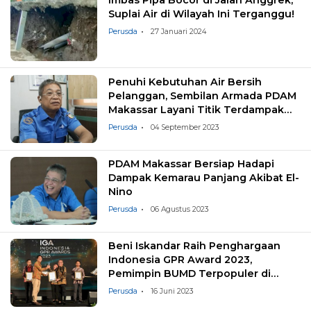
Suplai Air di Wilayah Ini Terganggu!
Perusda
27 Januari 2024
Penuhi Kebutuhan Air Bersih
Pelanggan, Sembilan Armada PDAM
Makassar Layani Titik Terdampak
Kekeringan
Perusda
04 September 2023
PDAM Makassar Bersiap Hadapi
Dampak Kemarau Panjang Akibat El-
Nino
Perusda
06 Agustus 2023
Beni Iskandar Raih Penghargaan
Indonesia GPR Award 2023,
Pemimpin BUMD Terpopuler di
Media
Perusda
16 Juni 2023