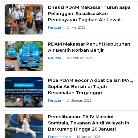
Direksi PDAM Makassar Turun Sapa
Pelanggan, Sosialisasikan
Pembayaran Tagihan Air Lewat
Online
Perusda
24 Mei 2023
PDAM Makassar Penuhi Kebutuhan
Air Bersih Korban Banjir
Perusda
18 Februari 2023
Pipa PDAM Bocor Akibat Galian IPAL,
Suplai Air Bersih di Tujuh
Kecamatan Terganggu
Perusda
24 Januari 2023
Pemeliharaan IPA IV Maccini
Sombala, Tekanan Air di Wilayah Ini
Berkurang Hingga 20 Januari
Pemerintahan
16 Januari 2023