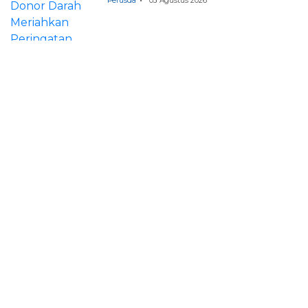
Perusda
03 Agustus 2026
Redaksi
Tentang Kami
Beriklan
Pedoman Media Siber
Kontak Kami
Privacy Policy
Facebook
Instagram
Twitter
Youtube