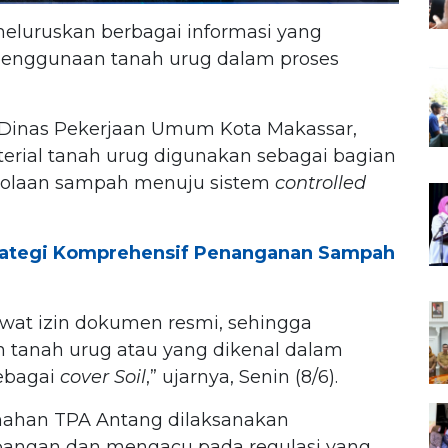
eluruskan berbagai informasi yang
penggunaan tanah urug dalam proses
 Dinas Pekerjaan Umum Kota Makassar,
ial tanah urug digunakan sebagai bagian
olaan sampah menuju sistem
controlled
rategi Komprehensif Penanganan Sampah
wat izin dokumen resmi, sehingga
anah urug atau yang dikenal dalam
ebagai
cover Soil
,” ujarnya, Senin (8/6).
nahan TPA Antang dilaksanakan
apangan dan mengacu pada regulasi yang