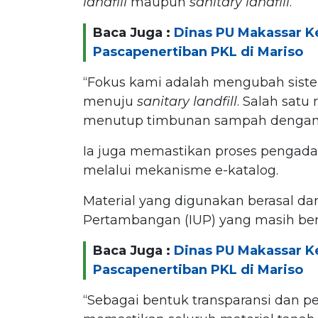
landfill
maupun
sanitary landfill
.
Baca Juga :
Dinas PU Makassar K
Pascapenertiban PKL di Mariso
“Fokus kami adalah mengubah sist
menuju
sanitary
landfill
. Salah satu
menutup timbunan sampah dengan t
Ia juga memastikan proses pengada
melalui mekanisme e-katalog.
Material yang digunakan berasal da
Pertambangan (IUP) yang masih ber
Baca Juga :
Dinas PU Makassar K
Pascapenertiban PKL di Mariso
“Sebagai bentuk transparansi dan 