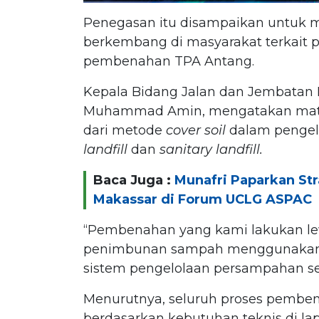
Penegasan itu disampaikan untuk m
berkembang di masyarakat terkait 
pembenahan TPA Antang.
Kepala Bidang Jalan dan Jembatan
Muhammad Amin, mengatakan mater
dari metode
cover soil
dalam pengel
landfill
dan
sanitary landfill.
Baca Juga :
Munafri Paparkan St
Makassar di Forum UCLG ASPAC
“Pembenahan yang kami lakukan le
penimbunan sampah menggunakan t
sistem pengelolaan persampahan s
Menurutnya, seluruh proses pembe
berdasarkan kebutuhan teknis di l