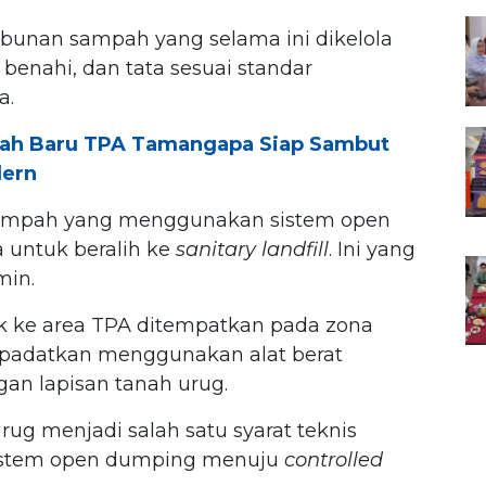
mbunan sampah yang selama ini dikelola
enahi, dan tata sesuai standar
a.
jah Baru TPA Tamangapa Siap Sambut
dern
 sampah yang menggunakan sistem open
untuk beralih ke
sanitary
landfill
. Ini yang
min.
k ke area TPA ditempatkan pada zona
dipadatkan menggunakan alat berat
gan lapisan tanah urug.
g menjadi salah satu syarat teknis
 sistem open dumping menuju
controlled