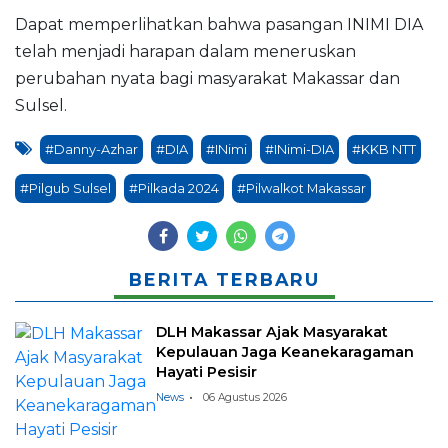
Dapat memperlihatkan bahwa pasangan INIMI DIA
telah menjadi harapan dalam meneruskan
perubahan nyata bagi masyarakat Makassar dan
Sulsel.
#Danny-Azhar
#DIA
#INimi
#INimi-DIA
#KKB NTT
#Pilgub Sulsel
#Pilkada 2024
#Pilwalkot Makassar
BERITA TERBARU
DLH Makassar Ajak Masyarakat
Kepulauan Jaga Keanekaragaman
Hayati Pesisir
News
06 Agustus 2026